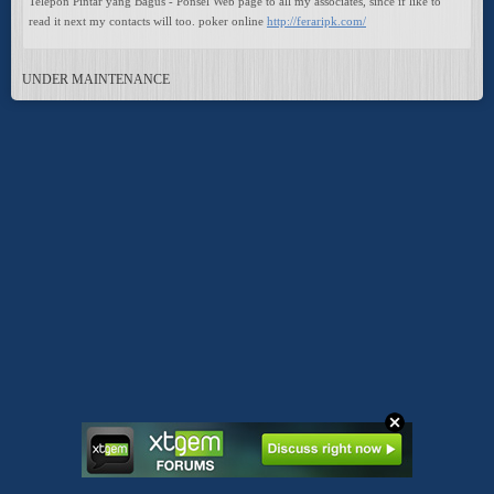
Telepon Pintar yang Bagus - Ponsel Web page to all my associates, since if like to
read it next my contacts will too. poker online
http://feraripk.com/
UNDER MAINTENANCE