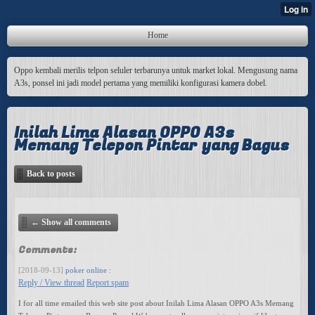
Home
Oppo kembali merilis telpon seluler terbarunya untuk market lokal. Mengusung nama
A3s, ponsel ini jadi model pertama yang memiliki konfigurasi kamera dobel.
Inilah Lima Alasan OPPO A3s
Memang Telepon Pintar yang Bagus
Back to posts
← Show all comments
Comments:
[2018-09-13]
poker online :
Reply / View thread
Report spam
I for all time emailed this web site post about Inilah Lima Alasan OPPO A3s Memang